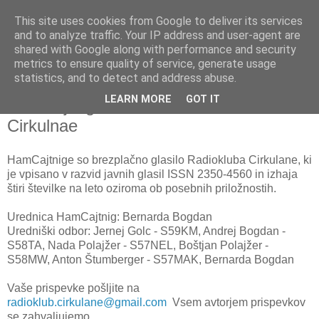
This site uses cookies from Google to deliver its services
and to analyze traffic. Your IP address and user-agent are
shared with Google along with performance and security
metrics to ensure quality of service, generate usage
statistics, and to detect and address abuse.
LEARN MORE
GOT IT
HamCajtnige - Glasilo Radiokluba
Cirkulnae
HamCajtnige so brezplačno glasilo Radiokluba Cirkulane, ki
je vpisano v razvid javnih glasil ISSN 2350-4560 in izhaja
štiri številke na leto oziroma ob posebnih priložnostih.
Urednica HamCajtnig: Bernarda Bogdan
Uredniški odbor: Jernej Golc - S59KM, Andrej Bogdan -
S58TA, Nada Polajžer - S57NEL, Boštjan Polajžer -
S58MW, Anton Štumberger - S57MAK, Bernarda Bogdan
Vaše prispevke pošljite na
radioklub.cirkulane@gmail.com
Vsem avtorjem prispevkov
se zahvaljujemo.