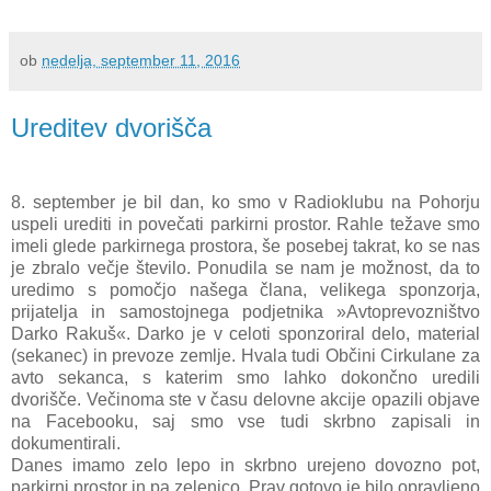
ob
nedelja, september 11, 2016
Ureditev dvorišča
8. september je bil dan, ko smo v Radioklubu na Pohorju
uspeli urediti in povečati parkirni prostor. Rahle težave smo
imeli glede parkirnega prostora, še posebej takrat, ko se nas
je zbralo večje število. Ponudila se nam je možnost, da to
uredimo s pomočjo našega člana, velikega sponzorja,
prijatelja in samostojnega podjetnika »Avtoprevozništvo
Darko Rakuš«. Darko je v celoti sponzoriral delo, material
(sekanec) in prevoze zemlje. Hvala tudi Občini Cirkulane za
avto sekanca, s katerim smo lahko dokončno uredili
dvorišče. Večinoma ste v času delovne akcije opazili objave
na Facebooku, saj smo vse tudi skrbno zapisali in
dokumentirali.
Danes imamo zelo lepo in skrbno urejeno dovozno pot,
parkirni prostor in pa zelenico. Prav gotovo je bilo opravljeno