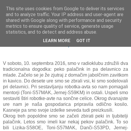
This site uses cookies from Google to deliver its services
and to analyze traffic. Your IP address and user-agent are
shared with Google along with performance and security
metrics to ensure quality of service, generate usage
statistics, and to detect and address abuse.
LEARN MORE
GOT IT
Otroška delavnica in palačinke
V soboto, 10. septembra 2016, smo v radioklubu združili dva
tradicionalna dogodka: peko palačink in pa delavnico za
mlade. Začelo se je že zjutraj z domačim jabolčnim zavitkom
in kavico. Do desete ure smo se zbrali vsi, ki smo sodelovali
pri delavnici. Pri sestavljanju robotka-avta so nam pomagali
mentorji (Toni-S57MAK, Jernej-S59KM) in ostali. Uspeli smo
sestaviti štiri robotke-avte na sončne celice. Okrog dvanajste
ure nam je naša gospodarica pripravila odlično kosilo.
Kasneje pa smo svoje izdelke seveda tudi preizkusili.
Okrog treh popoldne smo se začeli zbirati peki in ljubitelji
palačink. Letos smo imeli kar nekaj pekov palačink. To so
bili Lizika-S58OE, Toni-S57MAK, Danči-S53PD, Jernej-