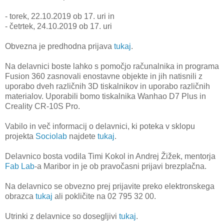
- torek, 22.10.2019 ob 17. uri in
- četrtek, 24.10.2019 ob 17. uri
Obvezna je predhodna prijava
tukaj
.
Na delavnici boste lahko s pomočjo računalnika in programa
Fusion 360 zasnovali enostavne objekte in jih natisnili z
uporabo dveh različnih 3D tiskalnikov in uporabo različnih
materialov. Uporabili bomo tiskalnika Wanhao D7 Plus in
Creality CR-10S Pro.
Vabilo in več informacij o delavnici, ki poteka v sklopu
projekta
Sociolab
najdete
tukaj
.
Delavnico bosta vodila Timi Kokol in Andrej Žižek, mentorja
Fab Lab
-a Maribor in je ob pravočasni prijavi brezplačna.
Na delavnico se obvezno prej prijavite preko elektronskega
obrazca
tukaj
ali pokličite na 02 795 32 00.
Utrinki z delavnice so dosegljivi
tukaj
.