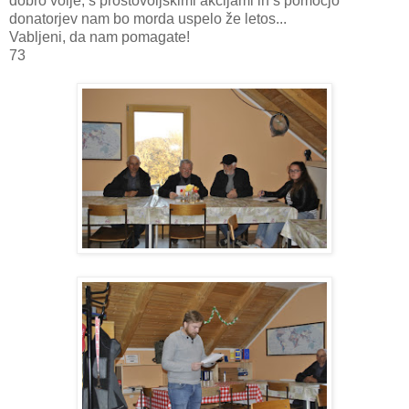
dobro volje, s prostovoljskimi akcijami in s pomočjo
donatorjev nam bo morda uspelo že letos...
Vabljeni, da nam pomagate!
73