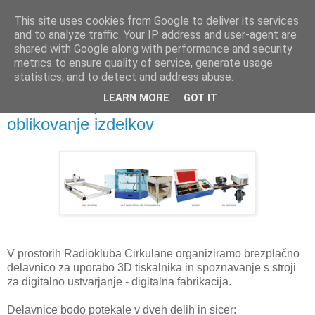
This site uses cookies from Google to deliver its services
and to analyze traffic. Your IP address and user-agent are
shared with Google along with performance and security
metrics to ensure quality of service, generate usage
statistics, and to detect and address abuse.
LEARN MORE
GOT IT
Delavnica uporabe 3D tiska za
oblikovanje izdelkov
V prostorih Radiokluba Cirkulane organiziramo brezplačno
delavnico za uporabo 3D tiskalnika in spoznavanje s stroji
za digitalno ustvarjanje - digitalna fabrikacija.
Delavnice bodo potekale v dveh delih in sicer: