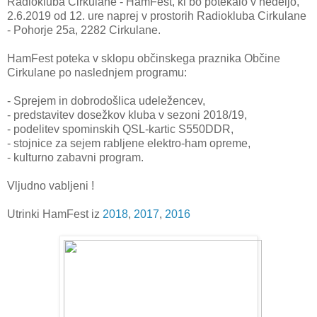
Radiokluba Cirkulane - HamFest, ki bo potekalo v nedeljo,
2.6.2019 od 12. ure naprej v prostorih Radiokluba Cirkulane
- Pohorje 25a, 2282 Cirkulane.
HamFest poteka v sklopu občinskega praznika Občine
Cirkulane po naslednjem programu:
- Sprejem in dobrodošlica udeležencev,
- predstavitev dosežkov kluba v sezoni 2018/19,
- podelitev spominskih QSL-kartic S550DDR,
- stojnice za sejem rabljene elektro-ham opreme,
- kulturno zabavni program.
Vljudno vabljeni !
Utrinki HamFest iz
2018
,
2017
,
2016