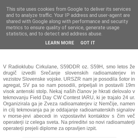
This site uses cookies from Google to deliver its services
and to analyze traffic. Your IP address and user-agent are
shared with Google along with performance and security
metrics to ensure quality of service, generate usage
statistics, and to detect and address abuse.
LEARN MORE
GOT IT
FIELD DAY CW CONTEST 2010
V Radioklubu Cirkulane, S59DDR oz. S59H, smo letos že
drugič izvedli Srečanje slovenskih radioamaterjev in
vezistov Slovenske vojske. URSZR nam je posodila šotor in
agregat, SV pa so nam posodili, pripeljali in postavili 19m
visok antenski stolp. Nekaj naših članov je hkrati delovalo v
tekmovanju Field Day CW Contest IARU, ki je trajalo 24 ur.
Organizirala ga je Zveza radioamaterjev iz Nemčije, namen
in cilj tekmovanja pa je oddajanje radioamaterskih signalov
v morse-jevi abecedi in vzpostavitvi kontaktov s čim več
operaterji iz celega sveta. Na prireditvi so novi radioamaterji
operaterji prejeli diplome za opravljen izpit.