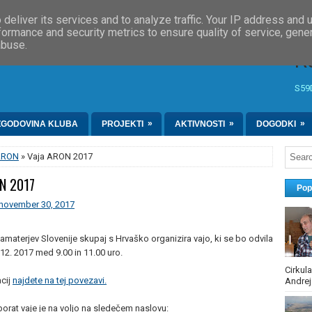
»
»
LO
ČLANI
LOG / DNEVNIKI
deliver its services and to analyze traffic. Your IP address and 
formance and security metrics to ensure quality of service, gen
abuse.
R
S59
»
»
»
ZGODOVINA KLUBA
PROJEKTI
AKTIVNOSTI
DOGODKI
ARON
» Vaja ARON 2017
N 2017
Pop
 november 30, 2017
amaterjev Slovenije skupaj s Hrvaško organizira vajo, ki se bo odvila
.12. 2017 med 9.00 in 11.00 uro.
Cirkul
cij
najdete na tej povezavi.
Andrej
borat vaje je na voljo na sledečem naslovu: