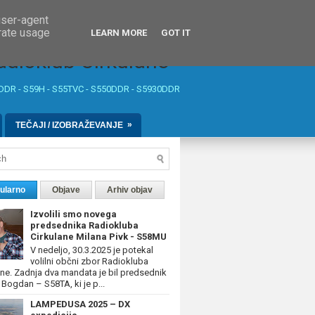
user-agent
erate usage
LEARN MORE
GOT IT
adioklub Cirkulane
DDR - S59H - S55TVC - S550DDR - S5930DDR
»
TEČAJI / IZOBRAŽEVANJE
ularno
Objave
Arhiv objav
Izvolili smo novega
predsednika Radiokluba
Cirkulane Milana Pivk - S58MU
V nedeljo, 30.3.2025 je potekal
volilni občni zbor Radiokluba
ane. Zadnja dva mandata je bil predsednik
 Bogdan – S58TA, ki je p...
LAMPEDUSA 2025 – DX