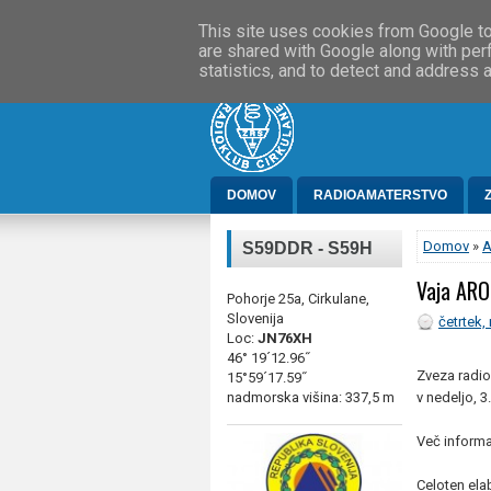
»
DOMOV
O NAS
PRAVNO OBVESTI
This site uses cookies from Google to 
are shared with Google along with per
statistics, and to detect and address 
DOMOV
RADIOAMATERSTVO
Domov
»
S59DDR - S59H
Vaja ARO
Pohorje 25a, Cirkulane,
Slovenija
četrtek,
Loc:
JN76XH
46° 19´12.96˝
Zveza radio
15°59´17.59˝
nadmorska višina: 337,5 m
v nedeljo, 3
Več informa
Celoten ela