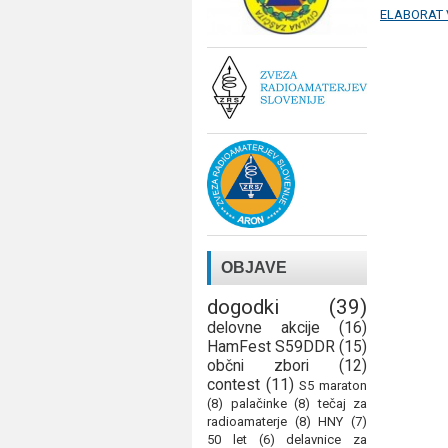
ELABORAT V
OBJAVE
dogodki
(39)
delovne akcije
(16)
HamFest S59DDR
(15)
občni zbori
(12)
contest
(11)
S5 maraton
(8)
palačinke
(8)
tečaj za
radioamaterje
(8)
HNY
(7)
50 let
(6)
delavnice za