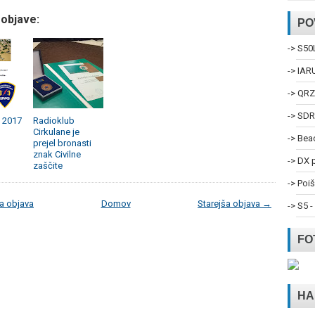
objave:
PO
-> S50
-> IAR
-> QR
-> SDR
 2017
Radioklub
Cirkulane je
-> Be
prejel bronasti
znak Civilne
-> DX 
zaščite
-> Poi
a objava
Domov
Starejša objava →
-> S5 -
FO
HA