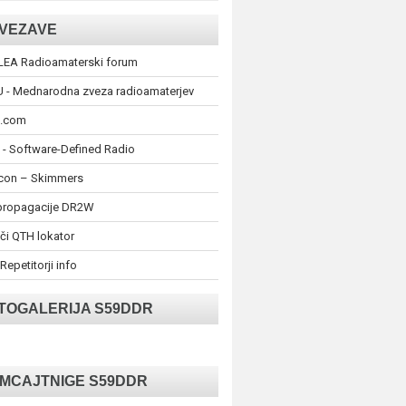
VEZAVE
LEA Radioamaterski forum
U - Mednarodna zveza radioamaterjev
Z.com
 - Software-Defined Radio
acon – Skimmers
propagacije DR2W
šči QTH lokator
 Repetitorji info
TOGALERIJA S59DDR
MCAJTNIGE S59DDR