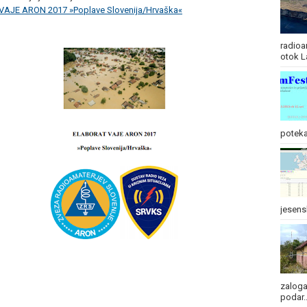
AJE ARON 2017 »Poplave Slovenija/Hrvaška«
radioa
otok L
poteka
jesens
zaloga
podar..